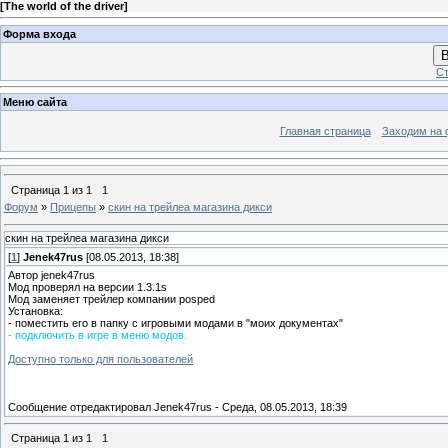
[
The world of the driver
]
Форма входа
В
Ст
Меню сайта
Главная страница
Заходим на 
Страница
1
из
1
1
Форум
»
Прицепы
»
скин на трейлеа магазина дикси
скин на трейлеа магазина дикси
[
1
]
Jenek47rus
[08.05.2013, 18:38]
Автор jenek47rus
Мод проверял на версии 1.3.1s
Мод заменяет трейлер компании posped
Установка:
- поместить его в папку с игровыми модами в "моих документах"
- подключить в игре в меню модов.
Доступно только для пользователей
Сообщение отредактировал
Jenek47rus
-
Среда, 08.05.2013, 18:39
Страница
1
из
1
1