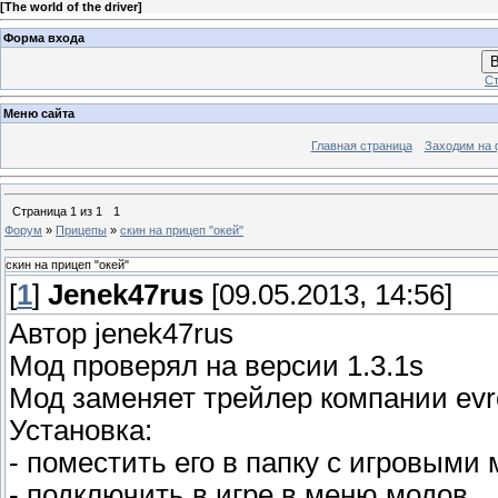
[
The world of the driver
]
Форма входа
В
Ст
Меню сайта
Главная страница
Заходим на 
Страница
1
из
1
1
Форум
»
Прицепы
»
скин на прицеп "окей"
скин на прицеп "окей"
[
1
]
Jenek47rus
[09.05.2013, 14:56]
Автор jenek47rus
Мод проверял на версии 1.3.1s
Мод заменяет трейлер компании evr
Установка:
- поместить его в папку с игровыми
- подключить в игре в меню модов.