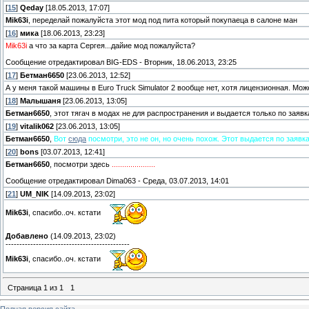
[
15
]
Qeday
[18.05.2013, 17:07]
Mik63i
, переделай пожалуйста этот мод под пита который покупаеца в салоне ман
[
16
]
мика
[18.06.2013, 23:23]
Mik63i
а что за карта Сергея...дайие мод пожалуйста?
Сообщение отредактировал
BIG-EDS
-
Вторник, 18.06.2013, 23:25
[
17
]
Бетман6650
[23.06.2013, 12:52]
А у меня такой машины в Euro Truck Simulator 2 вообще нет, хотя лицензионная. Може
[
18
]
Малышаня
[23.06.2013, 13:05]
Бетман6650
, этот тягач в модах не для распространения и выдается только по заявк
[
19
]
vitalik062
[23.06.2013, 13:05]
Бетман6650
,
Вот
сюда
посмотри, это не он, но очень похож. Этот выдается по заявк
[
20
]
bons
[03.07.2013, 12:41]
Бетман6650
, посмотри здесь
.....................
Сообщение отредактировал
Dima063
-
Среда, 03.07.2013, 14:01
[
21
]
UM_NIK
[14.09.2013, 23:02]
Mik63i
, спасибо..оч. кстати
Добавлено
(14.09.2013, 23:02)
---------------------------------------------
Mik63i
, спасибо..оч. кстати
Страница
1
из
1
1
Полная версия сайта