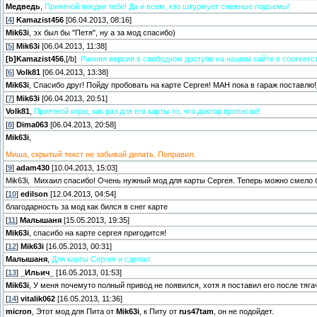
Медведь
,
Приятной поедки тебе! Да и всем, кто штурмует снежные подъемы!
[
4
]
Kamazist456
[06.04.2013, 08:16]
Mik63i
, эх был бы "Петя", ну а за мод спасибо)
[
5
]
Mik63i
[06.04.2013, 11:38]
[b]Kamazist456
,[/b]
Ранняя версия в свободном доступе на нашем сайте в соответс
[
6
]
Volk81
[06.04.2013, 13:38]
Mik63i
, Спасибо друг! Пойду пробовать на карте Сергея! МАН пока в гараж поставлю!
[
7
]
Mik63i
[06.04.2013, 20:51]
Volk81
,
Приятной игры, как раз для его карты то, что доктор прописал!
[
8
]
Dima063
[06.04.2013, 20:58]
Mik63i
,
Миша, скрытый текст не забывай делать. Поправил.
[
9
]
adam430
[10.04.2013, 15:03]
Mik63i, Михаил спасибо! Очень нужный мод для карты Сергея. Теперь можно смело 
[
10
]
edilson
[12.04.2013, 04:54]
благодарность за мод как бился в снег карте
[
11
]
Малышаня
[15.05.2013, 19:35]
Mik63i
, спасибо на карте сергея пригодится!
[
12
]
Mik63i
[16.05.2013, 00:31]
Малышаня
,
Для карты Сергея и сделал.
[
13
]
_Ильич_
[16.05.2013, 01:53]
Mik63i
, У меня почемуто полный привод не появился, хотя я поставил его после тяга
[
14
]
vitalik062
[16.05.2013, 11:36]
micron
, Этот мод для Пита от
Mik63i
, к Питу от
rus47tam
, он не подойдет.