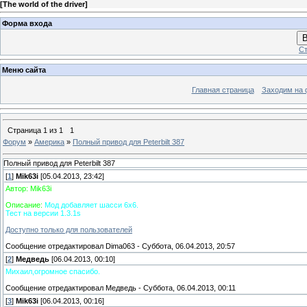
[
The world of the driver
]
Форма входа
В
Ст
Меню сайта
Главная страница
Заходим на 
Страница
1
из
1
1
Форум
»
Америка
»
Полный привод для Peterbilt 387
Полный привод для Peterbilt 387
[
1
]
Mik63i
[05.04.2013, 23:42]
Автор: Mik63i
Описание:
Мод добавляет шасси 6х6.
Тест на версии 1.3.1s
Доступно только для пользователей
Сообщение отредактировал
Dima063
-
Суббота, 06.04.2013, 20:57
[
2
]
Медведь
[06.04.2013, 00:10]
Михаил,огромное спасибо.
Сообщение отредактировал
Медведь
-
Суббота, 06.04.2013, 00:11
[
3
]
Mik63i
[06.04.2013, 00:16]