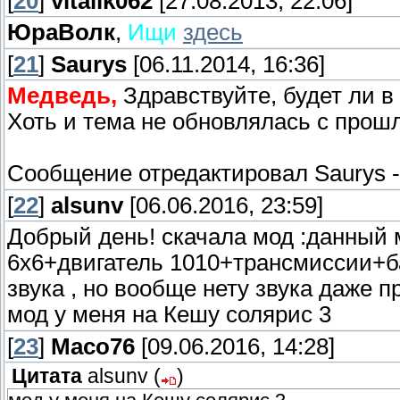
[
20
]
vitalik062
[27.08.2013, 22:06]
ЮраВолк
,
Ищи
здесь
[
21
]
Saurys
[06.11.2014, 16:36]
Медведь,
Здравствуйте, будет ли в
Хоть и тема не обновлялась с прошл
Сообщение отредактировал
Saurys
[
22
]
alsunv
[06.06.2016, 23:59]
Добрый день! скачала мод :данный 
6х6+двигатель 1010+трансмиссии+б
звука , но вообще нету звука даже п
мод у меня на Кешу солярис 3
[
23
]
Maco76
[09.06.2016, 14:28]
Цитата
alsunv
(
)