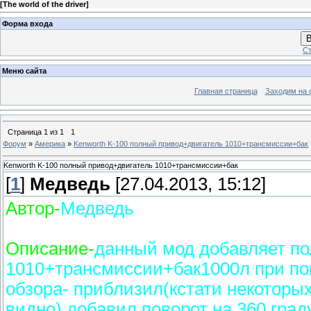
[
The world of the driver
]
Форма входа
В
Ст
Меню сайта
Главная страница
Заходим на 
Страница
1
из
1
1
Форум
»
Америка
»
Kenworth K-100 полный привод+двигатель 1010+трансмиссии+бак
Kenworth K-100 полный привод+двигатель 1010+трансмиссии+бак
[
1
]
Медведь
[27.04.2013, 15:12]
Автор-
Медведь
Описание-
данный мод добавляет по
1010+трансмиссии+бак1000л при пок
обзора- приблизил(кстати некоторых
видно),добавил поворот на 360 град