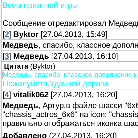
Всем приятной игры.
Сообщение отредактировал
Медвед
[
2
]
Byktor
[27.04.2013, 15:49]
Медведь
, спасибо, классное допол
[
3
]
Медведь
[27.04.2013, 16:10]
Цитата
(
Byktor
)
Медведь, спасибо, классное дополнение к
Пожалуйста.Удачной дороги.
[
4
]
vitalik062
[27.04.2013, 16:20]
Медведь
, Артур,в файле шасси "6х6
"chassis_actros_6x6" на icon: "chassi
правильно отображаться иконка шас
Добавлено
(27.04.2013, 16:20)