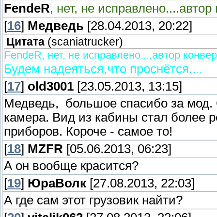
FendeR
, нет, не исправлено....автор
[
16
]
Медведь
[28.04.2013, 20:22]
Цитата
(
scaniatrucker
)
FendeR, нет, не исправлено....автор конвер
Будем надеяться,что проснётся....
[
17
]
old3001
[23.05.2013, 13:15]
Медведь, большое спасибо за мод.
камера. Вид из кабины стал более
приборов. Короче - самое то!
[
18
]
MZFR
[05.06.2013, 06:23]
А он вообще красится?
[
19
]
ЮраВолк
[27.08.2013, 22:03]
А где сам этот грузовик найти?