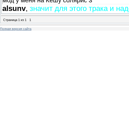
мод у меня на Кешу солярис 3
alsunv
,
значит для этого трака и на
Страница
1
из
1
1
Полная версия сайта