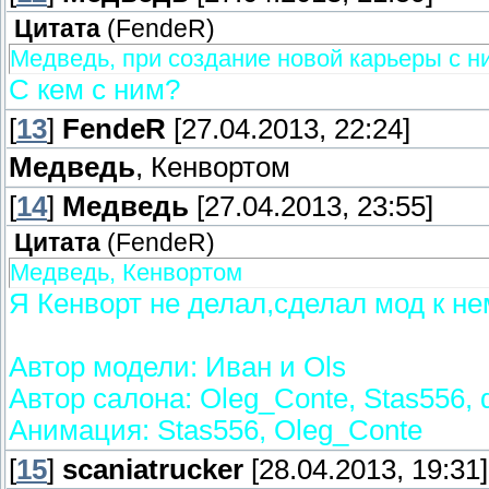
Цитата
(
FendeR
)
Медведь, при создание новой карьеры с н
С кем с ним?
[
13
]
FendeR
[27.04.2013, 22:24]
Медведь
, Кенвортом
[
14
]
Медведь
[27.04.2013, 23:55]
Цитата
(
FendeR
)
Медведь, Кенвортом
Я Кенворт не делал,сделал мод к не
Автор модели: Иван и Ols
Автор салона: Oleg_Conte, Stas556, d
Анимация: Stas556, Oleg_Conte
[
15
]
scaniatrucker
[28.04.2013, 19:31]