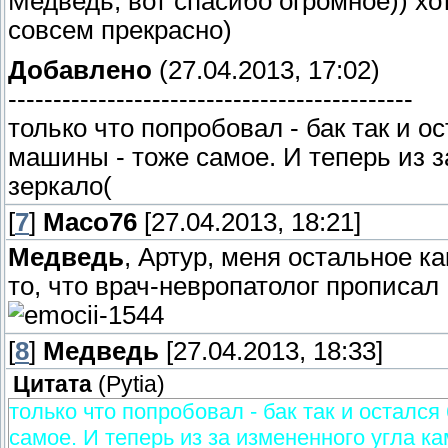
Медведь, вот спасибо огромное)) хо
совсем прекрасно)
Добавлено
(27.04.2013, 17:02)
---------------------------------------------
только что попробовал - бак так и о
машины - тоже самое. И теперь из з
зеркало(
[
7
]
Maco76
[27.04.2013, 18:21]
Медведь
, Артур, меня остальное ка
то, что врач-невропатолог прописал 
[
8
]
Медведь
[27.04.2013, 18:33]
Цитата
(
Pytia
)
только что попробовал - бак так и остался
самое. И теперь из за измененного угла к