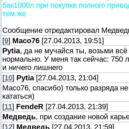
бак1000л при покупке полного приво
тем же
Сообщение отредактировал
Медвед
[
9
]
Maco76
[27.04.2013, 19:51]
Pytia
, да не мучайся ты, возьми всё 
нормально. У меня так сейчас: 750 л
и ничего лишнего
[
10
]
Pytia
[27.04.2013, 21:04]
Maco76, спасибо) только разряда не 
кататься)
[
11
]
FendeR
[27.04.2013, 21:39]
Медведь
, при создание новой карь
[
12
]
Медведь
[27.04.2013, 21:59]