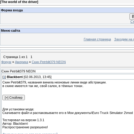
[
The world of the driver
]
Форма входа
В
Ст
Меню сайта
Главная страница
Заходим на 
Страница
1
из
1
1
Форум
»
Америка
»
Скин Petrbilt379 NEON
Скин Petrbilt379 NEON
[
1
]
Blackberri
[02.06.2013, 13:45]
Скин Petrbilt379, названия винила неоновые линии виде абстракции.
в скине имеется так же, свой салон, в тёмных тонах.
Для установки мода:
Скачиваете файл и распаковываете его в Мои документы\Euro Truck Simulator 2\mod
Тестировал на версии 1.3.1
Автор: Blackberri
Распространение разрешено!