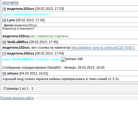
ИЗУЧИТЕ
[
4
]
водитель102rus
[28.02.2013, 17:33]
Lynx
, Навигатор в комплекте?
[
5
]
Lynx
[28.02.2013, 17:42]
Цитата
(
водитель102rus
)
Навигатор в комплекте?
водитель102rus
,
нет, навигатор отдельно...
[
6
]
VodiLa86Rus
[28.02.2013, 17:45]
водитель102rus
, вот ссылка на навигатор
http://akdriver-avto-ls.ru/forum/218-7030-1
[
7
]
водитель102rus
[28.02.2013, 17:54]
Lynx
,
VodiLa86Rus
, Спасибо, парни
Сообщение отредактировал
Dima063
-
Четверг, 28.02.2013, 18:03
[
8
]
virtuos
[04.03.2013, 16:01]
хороший мод,только окраска кабины,перекрасилась в темн-синий v1.3.1s
Страница
1
из
1
1
Полная версия сайта