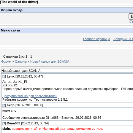
[
The world of the driver
]
Форма входа
В
Ст
Меню сайта
Главная страница
Заходим на 
Страница
1
из
1
1
Форум
»
Салоны
»
Новый салон для SCANIA
Новый салон для SCANIA
[
1
]
Lynx
[29.11.2012, 06:47]
Автор: JanKo_Pl
xxkora 12
Черно-серый салон,плюс оригинальная красно-зеленая подсветка приборов...Обновл
Доступно только для пользователей
Работает корректно. Тест на версии 1.2.5.1
[
2
]
skrip
[26.02.2013, 00:30]
норм спс
Сообщение отредактировал
Dima063
-
Вторник, 26.02.2013, 00:36
[
3
]
Dima063
[26.02.2013, 00:34]
skrip
,
правила почитайте. На первый раз предупреждение устное.