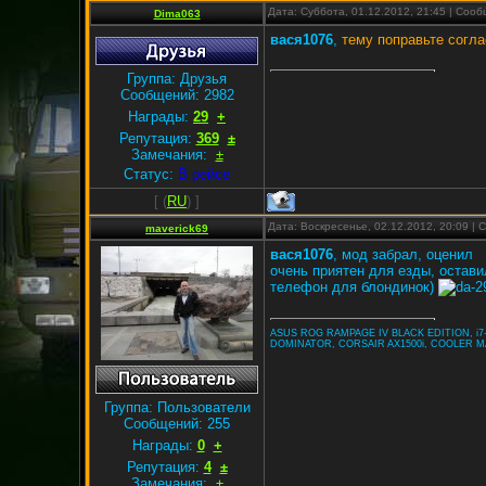
Дата: Суббота, 01.12.2012, 21:45 | Соо
Dima063
вася1076
,
тему поправьте согла
Группа: Друзья
Сообщений:
2982
Награды:
29
+
Репутация:
369
±
Замечания:
±
Статус:
В рейсе
[
(
RU
) ]
Дата: Воскресенье, 02.12.2012, 20:09 |
maverick69
вася1076
, мод забрал, оценил
очень приятен для езды, оставил
телефон для блондинок)
ASUS ROG RAMPAGE IV BLACK EDITION, i7-
DOMINATOR, CORSAIR AX1500i, COOLER M
Группа: Пользователи
Сообщений:
255
Награды:
0
+
Репутация:
4
±
Замечания:
±