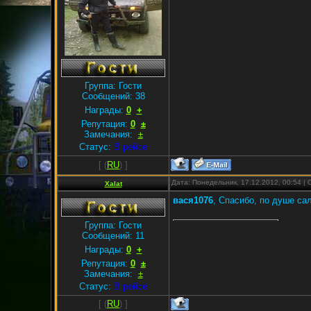
Группа: Гости
Сообщений:
38
Награды:
0
+
Репутация:
0
±
Замечания:
±
Статус:
В рейсе
[
(
RU
) ]
Дата: Понедельник, 17.12.2012, 00:54 
Xalat
вася1076
, Спасибо, по душе са
Группа: Гости
Сообщений:
11
Награды:
0
+
Репутация:
0
±
Замечания:
±
Статус:
В рейсе
[
(
RU
) ]