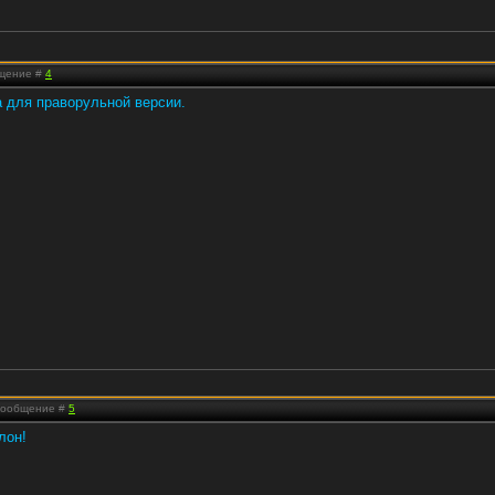
бщение #
4
а для праворульной версии.
 Сообщение #
5
лон!