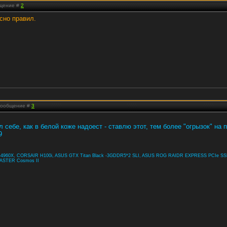
бщение #
2
сно правил.
 Сообщение #
3
 себе, как в белой коже надоест - ставлю этот, тем более "огрызок" на 
4960X, CORSAIR H100i, ASUS GTX Titan Black -3GDDR5*2 SLI, ASUS ROG RAIDR EXPRESS PCIe SS
ASTER Cosmos II