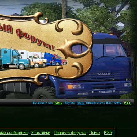
Вы вошли как
Гость
| Группа "
Гости
"Приветствую Вас
Гость
|
RSS
вые сообщения
·
Участники
·
Правила форума
·
Поиск
·
RSS
]