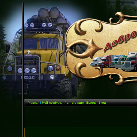
Главная
|
Мой профиль
|
Регистрация
|
Выход
|
Вход