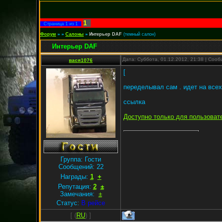
1
Страница
1
из
1
Форум
»
»
Салоны
»
Интерьер DAF
(темный салон)
Интерьер DAF
Дата: Суббота, 01.12.2012, 21:38 | Соо
вася1076
[
переделывал сам . идет на всех
ссылка
Доступно только для пользоват
Группа: Гости
Сообщений:
22
Награды:
1
+
Репутация:
2
±
Замечания:
±
Статус:
В рейсе
[
(
RU
) ]