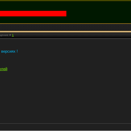
бщение #
1
 версиях !
елей