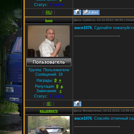
Статус:
В рейсе
[
(
RU
) ]
Дата: Суббота, 15.12.2012, 06:35 | Соо
fagot
вася1076
, Сделайте пожалуйст
Группа: Пользователи
Сообщений:
19
Награды:
0
+
Репутация:
0
±
Замечания:
±
Статус:
В рейсе
[
(
IE
) ]
Дата: Воскресенье, 16.12.2012, 13:39 |
KILLER0975
вася1076
, Спасибо отличный са