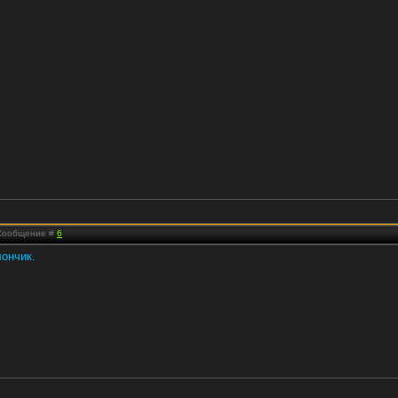
| Сообщение #
6
лончик.