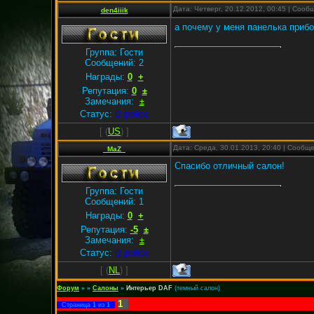
Дата: Четверг, 20.12.2012, 00:45 | Соо
den4iiik
а почему у меня панелька прибо
Группа: Гости
Сообщений:
2
Награды:
0
+
Репутация:
0
±
Замечания:
±
Статус:
В рейсе
[
(
US
) ]
Дата: Среда, 30.01.2013, 20:40 | Сообщ
_MaZ_
Спасибо отличный салон!
Группа: Гости
Сообщений:
1
Награды:
0
+
Репутация:
-5
±
Замечания:
±
Статус:
В рейсе
[
(
NL
) ]
Форум
»
»
Салоны
»
Интерьер DAF
(темный салон)
1
Страница
1
из
1