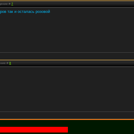
бщение #
7
ров так и осталась розовой
ение #
8