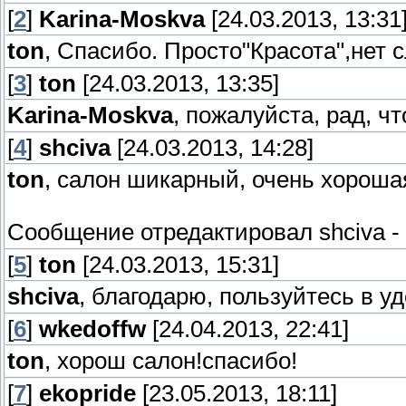
[
2
]
Karina-Moskva
[24.03.2013, 13:31
ton
, Спасибо. Просто"Красота",нет сл
[
3
]
ton
[24.03.2013, 13:35]
Karina-Moskva
, пожалуйста, рад, ч
[
4
]
shciva
[24.03.2013, 14:28]
ton
, салон шикарный, очень хороша
Сообщение отредактировал
shciva
-
[
5
]
ton
[24.03.2013, 15:31]
shciva
, благодарю, пользуйтесь в у
[
6
]
wkedoffw
[24.04.2013, 22:41]
ton
, хорош салон!спасибо!
[
7
]
ekopride
[23.05.2013, 18:11]