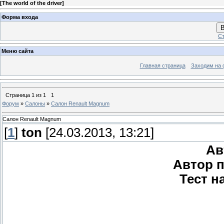
[
The world of the driver
]
Форма входа
В
Ст
Меню сайта
Главная страница
Заходим на 
Страница
1
из
1
1
Форум
»
Салоны
»
Салон Renault Magnum
Салон Renault Magnum
[
1
]
ton
[24.03.2013, 13:21]
Ав
Автор п
Тест на