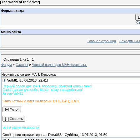
[
The world of the driver
]
Форма входа
В
Ст
Меню сайта
Главная страница
Заходим на 
Страница
1
из
1
1
Форум
»
Салоны
»
Черный салон для МАН. Классика.
Черный салон для МАН. Классика.
[
1
]
Volk81
[15.06.2013, 22:41]
Черный салон для МАН. Классика. Заменят салон люкс!
Салон делал для себя. Может кому понадобиться!
Автор-Volk81
Салон отлично идет на версии 1.3.1, 1.4.1, 1.4.3.
Всем удачи на дорогах!
Сообщение отредактировал
Dima063
-
Суббота, 13.07.2013, 01:50