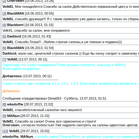
[
2
]
Олегович
[15.06.2013, 23:28]
Volk81
, Мне понадобится.Спасибо за салон.Действительно нормальный цвет,а то мно
[
3
]
BlackMAN
[16.06.2013, 00:55]
Volk81
, спасибо дружище!!! Я с таким примерно уже давно катаюсь, только он сборны
[
4
]
Blackberri
[16.06.2013, 01:15]
Volk81, спасибо за салон, мне понравился.
[
5
]
Darklord
[16.06.2013, 01:43]
Volk81
, Спасибо,Тезка!!!...Люблю строгие салоны,а уж темные-и подавно)))
[
6
]
BlackMAN
[16.06.2013, 01:54]
Darklord
, мало нас, ценителей строгих салонов.)) Еще бы пачку сигарет и зажигалку б
[
7
]
Volk81
[13.07.2013, 00:11]
Парни рад, что салон понравился! Тоже уважаю строгость, классику и МАН)))
Всем удачи на дорогах!
Добавлено
(13.07.2013, 00:11)
---------------------------------------------
Салон отлично идет на версии 1.3.1, 1.4.1, 1.4.3. Если нужно модераторы добавьте в
Добавлено.
Сообщение отредактировал
Dima063
-
Суббота, 13.07.2013, 01:51
[
8
]
wkedoffw
[28.07.2013, 21:02]
Volk81
, спасибо!отличный салон!ни чего лишнего!
[
9
]
MANыч
[28.07.2013, 21:32]
Volk81
, Спасибо за салон! Очень все гармонично и строго!
Олегович
, согласен полностью! Уже надоело смотреть на салоны идиотских цветов.
[
10
]
Volk81
[29.07.2013, 15:02]
wkedoffw
,
MANыч
,
спасибо парни! Пользуйтесь на здоровье! хорошо что нравиться!