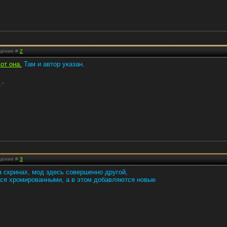
бщение #
2
вот она.
Там и автор указан.
."
бщение #
3
а скринах, мод здесь совершенно другой,
ятся хромированными, а в этом добавляются новые