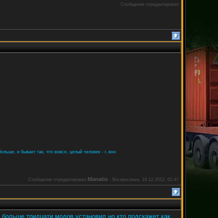
Сообщение отредактировал
ольше, и бывает так, что вовсе, целый человек - г..вно
Manatio
Сообщение отредактировал
-
Воскресенье, 16.12.2012, 02:47
 больше тридцати модов установил,но кто подскажет как