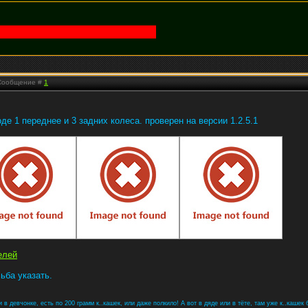
| Сообщение #
1
е 1 переднее и 3 задних колеса. проверен на версии 1.2.5.1
елей
сьба указать.
в девчонке, есть по 200 грамм к..кашек, или даже полкило! А вот в дяде или в тёте, там уже к..кашек б