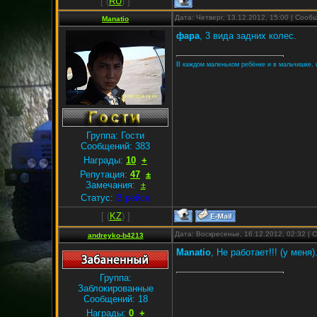
[
(
RU
) ]
Дата: Четверг, 13.12.2012, 15:00 | Соо
Manatio
фара
, 3 вида задних колес.
В каждом маленьком ребёнке и в мальчишке, и 
Группа: Гости
Сообщений:
383
Награды:
10
+
Репутация:
47
±
Замечания:
±
Статус:
В рейсе
[
(
KZ
) ]
Дата: Воскресенье, 16.12.2012, 02:32 |
andreyko-b4213
Manatio
, Не работает!!! (у мен
Группа:
Заблокированные
Сообщений:
18
Награды:
0
+