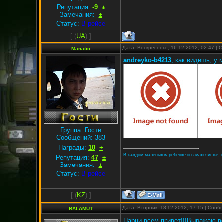
Репутация:
-9
±
Замечания:
±
Статус:
В рейсе
[
(
UA
) ]
Дата: Воскресенье, 16.12.2012, 02:47 |
Manatio
andreyko-b4213
, как видишь, у 
Группа: Гости
Сообщений:
383
Награды:
10
+
В каждом маленьком ребёнке и в мальчишке, и 
Репутация:
47
±
Замечания:
±
Статус:
В рейсе
[
(
KZ
) ]
Дата: Вторник, 18.12.2012, 17:15 | Соо
BALAMUT
Парни всем привет!!!Выражаю в