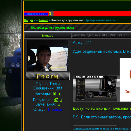
1
Страница
1
из
1
Форум
»
»
Колеса
»
Колеса для грузовиков
(Хромированные колеса)
Колеса для грузовиков
Дата: Понедельник, 10.12.2012, 21:17 
Manatio
Автор ???
Идет отдельными слотами. В мод
Группа: Гости
Сообщений:
383
Награды:
10
+
Репутация:
47
±
Замечания:
±
Доступно только для пользоват
Статус:
В рейсе
P.S. Если кто знает автора, про
В каждом маленьком ребёнке и в мальчишке, и 