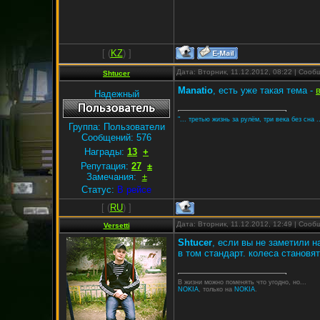
[
(
KZ
) ]
Дата: Вторник, 11.12.2012, 08:22 | Соо
Shtucer
Manatio
, есть уже такая тема -
Надежный
"... третью жизнь за рулём, три века без сна ..
Группа: Пользователи
Сообщений:
576
Награды:
13
+
Репутация:
27
±
Замечания:
±
Статус:
В рейсе
[
(
RU
) ]
Дата: Вторник, 11.12.2012, 12:49 | Соо
Versetti
Shtucer
, если вы не заметили н
в том стандарт. колеса станов
В жизни можно поменять что угодно, но...
NOKIA
, только на
NOKIA
.