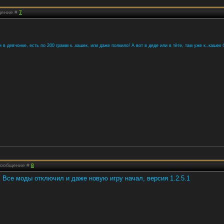
бщение #
7
в девчонке, есть по 200 грамм к..кашек, или даже полкило! А вот в дяде или в тёте, там уже к..кашек б
 Сообщение #
8
я). Все моды отключил и даже новую игру начал, версия 1.2.5.1