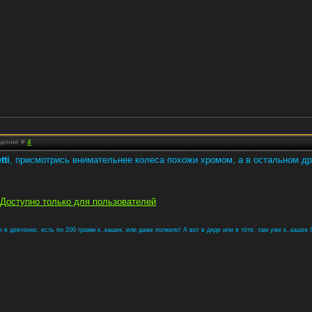
бщение #
4
tti
, присмотрись внимательнее колеса похожи хромом, а в остальном др
Доступно только для пользователей
в девчонке, есть по 200 грамм к..кашек, или даже полкило! А вот в дяде или в тёте, там уже к..кашек б