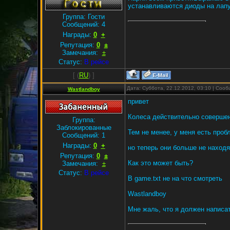
устанавливаются диоды на лапу
Группа: Гости
Сообщений:
4
Награды:
0
+
Репутация:
0
±
Замечания:
±
Статус:
В рейсе
[
(
RU
) ]
Дата: Суббота, 22.12.2012, 03:10 | Соо
Wastlandboy
привет
Колеса действительно совершен
Группа:
Заблокированные
Тем не менее, у меня есть проб
Сообщений:
1
Награды:
0
+
но теперь они больше не находя
Репутация:
0
±
Как это может быть?
Замечания:
±
Статус:
В рейсе
В game.txt не на что смотреть
Wastlandboy
Мне жаль, что я должен написа