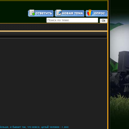
ольше, и бывает так, что вовсе, целый человек - г..вно