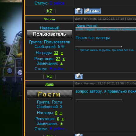
Статус:
В рейсе
[
(
KZ
) ]
Дата: Вторник, 11.12.2012, 17:18 | Соо
Shtucer
Quote
(
Versetti
)
Надежный
в том стандарт. колеса становятся хромиров
Понял вас хлопцы.
Группа: Пользователи
Сообщений:
576
"... третью жизнь за рулём, три века без сна ..
Награды:
13
+
Репутация:
27
±
Замечания:
±
Статус:
В рейсе
[
(
RU
) ]
Дата: Четверг, 13.12.2012, 13:58 | Соо
фара
вопрос автору, я правильно пон
Группа: Гости
Сообщений:
3
Награды:
0
+
Репутация:
0
±
Замечания:
±
Статус:
В рейсе