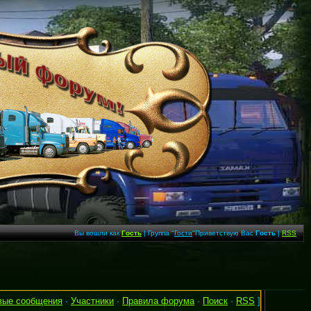
Вы вошли как
Гость
| Группа "
Гости
"Приветствую Вас
Гость
|
RSS
вые сообщения
·
Участники
·
Правила форума
·
Поиск
·
RSS
]