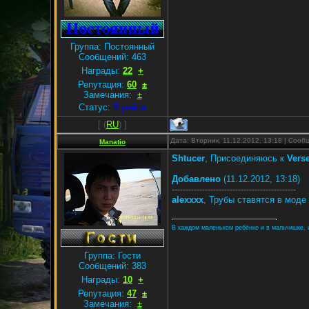
Группа: Постоянный
Сообщений:
463
Награды:
22
+
Репутация:
60
±
Замечания:
±
Статус:
В рейсе
[
(
RU
) ]
Дата: Вторник, 11.12.2012, 13:18 | Соо
Manatio
Shtucer
, Присоединяюсь к
Verse
Добавлено
(11.12.2012, 13:18)
---------------------------------------------
alexxxx
, Трубы ставятся в моде
В каждом маленьком ребёнке и в мальчишке, и 
Группа: Гости
Сообщений:
383
Награды:
10
+
Репутация:
47
±
Замечания:
±