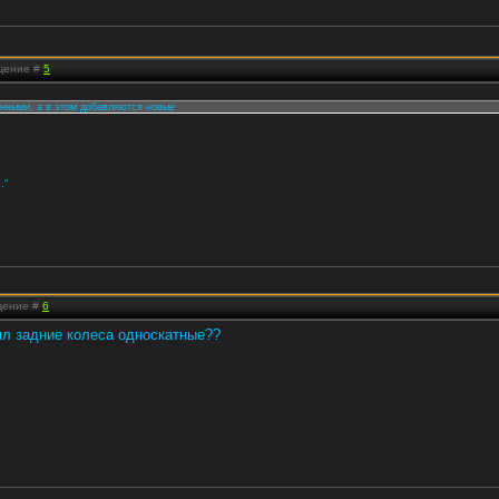
бщение #
5
анными, а в этом добавляются новые
."
бщение #
6
ял задние колеса односкатные??