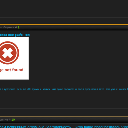
 Сообщение #
9
меня все работает.
в девчонке, есть по 200 грамм к..кашек, или даже полкило! А вот в дяде или в тёте, там уже к..кашек б
бщение #
10
сем кулибиным огромную благодарность...,игра ваще преобразилась,уже