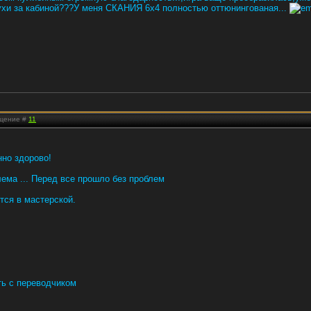
хи за кабиной???У меня СКАНИЯ 6х4 полностью оттюнингованая...
бщение #
11
но здорово!
лема ... Перед все прошло без проблем
тся в мастерской.
ть с переводчиком