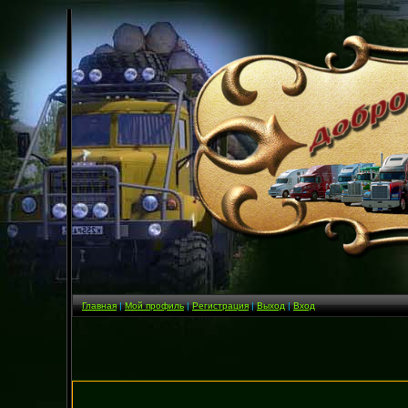
Главная
|
Мой профиль
|
Регистрация
|
Выход
|
Вход