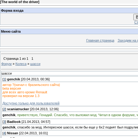
[
The world of the driver
]
Форма входа
В
Ст
Меню сайта
Главная страница
Заходим на 
Страница
1
из
1
1
Форум
»
Колеса
»
шасси
шасси
[
1
]
genchik
[20.04.2013, 00:36]
автор ?(качал с бразильского сайта)
beta версия
для всех авто кроме Renault
проверил на версии 1.3
Доступно только для пользователей
[
2
]
scaniatrucker
[20.04.2013, 12:06]
genchik
, приветствую, Генадий. Спасибо, что выложил мод. Читал в одном форуме, 
[
3
]
Badlook
[21.04.2013, 04:57]
genchik
, спасибо за мод. Интересное шасси, если бы еще у 6х2 поднят был подрули
[
4
]
Nissan
[22.04.2013, 16:01]