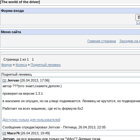
[
The world of the driver
]
Форма входа
В
Ст
Меню сайта
Главная страница
Заходим на 
Страница
1
из
1
1
Форум
»
Колеса
»
Поднятый ленивец
Поднятый ленивец
[
1
]
Jerrvan
[26.04.2013, 17:06]
автор ???(кто знает,скажите,дополн.)
проверил на версии 1.3.1
в магазине он опущен, но на улице поднимается. Ленивец не крутится, но подворачи
Работает на всех машинах, где есть формула 6х2
Доступно только для пользователей
Сообщение отредактировал
Jerrvan
-
Пятница, 26.04.2013, 22:05
[
2
]
Maco76
[26.04.2013, 19:49]
Jerrvan
, на все машины или только на "Volvo"? Допиши тогда