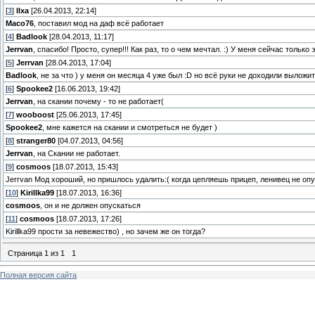
[
3
]
llxa
[26.04.2013, 22:14]
Maco76
, поставил мод на даф всё работает
[
4
]
Badlook
[28.04.2013, 11:17]
Jerrvan
, спасибо! Просто, супер!!! Как раз, то о чем мечтал. :) У меня сейчас только 
[
5
]
Jerrvan
[28.04.2013, 17:04]
Badlook
, не за что ) у меня он месяца 4 уже был :D но всё руки не доходили выложи
[
6
]
Spookee2
[16.06.2013, 19:42]
Jerrvan
, на скании почему - то не работает(
[
7
]
wooboost
[25.06.2013, 17:45]
Spookee2
, мне кажется на скании и смотреться не будет )
[
8
]
stranger80
[04.07.2013, 04:56]
Jerrvan
, на Скании не работает.
[
9
]
cosmoos
[18.07.2013, 15:43]
Jerrvan Мод хороший, но пришлось удалить:( когда цепляешь прицеп, ленивец не опу
[
10
]
Kirillka99
[18.07.2013, 16:36]
cosmoos
, он и не должен опускаться
[
11
]
cosmoos
[18.07.2013, 17:26]
Kirillka99 прости за невежество) , но зачем же он тогда?
Страница
1
из
1
1
Полная версия сайта