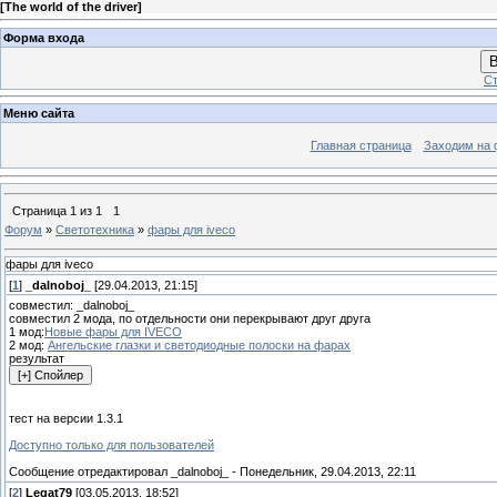
[
The world of the driver
]
Форма входа
В
Ст
Меню сайта
Главная страница
Заходим на 
Страница
1
из
1
1
Форум
»
Светотехника
»
фары для iveco
фары для iveco
[
1
]
_dalnoboj_
[29.04.2013, 21:15]
совместил: _dalnoboj_
совместил 2 мода, по отдельности они перекрывают друг друга
1 мод:
Новые фары для IVECO
2 мод:
Ангельские глазки и светодиодные полоски на фарах
результат
тест на версии 1.3.1
Доступно только для пользователей
Сообщение отредактировал
_dalnoboj_
-
Понедельник, 29.04.2013, 22:11
[
2
]
Legat79
[03.05.2013, 18:52]