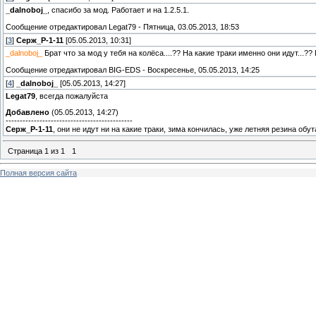
_dalnoboj_
, спасибо за мод. Работает и на 1.2.5.1.
Сообщение отредактировал
Legat79
-
Пятница, 03.05.2013, 18:53
[
3
]
Серж_Р-1-11
[05.05.2013, 10:31]
_dalnoboj_
Брат что за мод у тебя на колёса....?? На какие траки именно они идут...?? 
Сообщение отредактировал
BIG-EDS
-
Воскресенье, 05.05.2013, 14:25
[
4
]
_dalnoboj_
[05.05.2013, 14:27]
Legat79
, всегда пожалуйста
Добавлено
(05.05.2013, 14:27)
---------------------------------------------
Серж_Р-1-11
, они не идут ни на какие траки, зима кончилась, уже летняя резина обут
Страница
1
из
1
1
Полная версия сайта