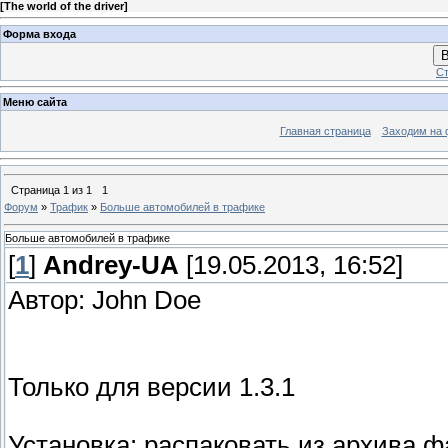
[
The world of the driver
]
Форма входа
В
Ст
Меню сайта
Главная страница
Заходим на 
Страница
1
из
1
1
Форум
»
Трафик
»
Больше автомобилей в трафике
Больше автомобилей в трафике
[
1
]
Andrey-UA
[19.05.2013, 16:52]
Автор: John Doe
Только для версии 1.3.1
Установка: распаковать из архива фай