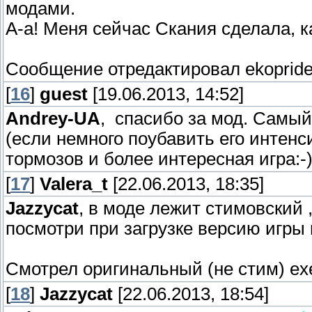
модами.
А-а! Меня сейчас Скания сделала, ка
Сообщение отредактировал
ekoprid
[
16
]
guest
[19.06.2013, 14:52]
Andrey-UA
, спасибо за мод. Самы
(если немного поубавить его интенс
тормозов и более интересная игра:-)
[
17
]
Valera_t
[22.06.2013, 18:35]
Jazzycat
, в моде лежит стимовский ,
посмотри при загрузке версию игры 
Смотрел оригинальный (не стим) exe
[
18
]
Jazzycat
[22.06.2013, 18:54]