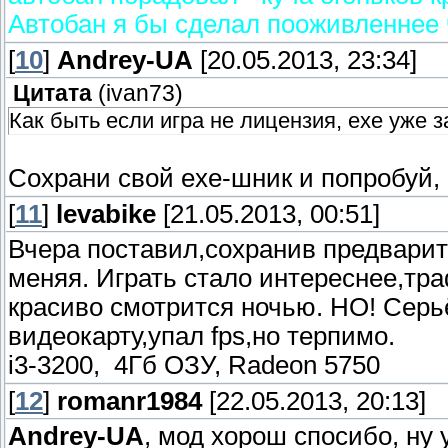
Автобан я бы сделал пооживленнее 
[
10
]
Andrey-UA
[20.05.2013, 23:34]
Цитата
(
ivan73
)
Как быть если игра не лицензия, exe уже 
Сохрани свой exe-шник и попробуй, 
[
11
]
levabike
[21.05.2013, 00:51]
Вчера поставил,сохранив предварит
меняя. Играть стало интереснее,тр
красиво смотрится ночью. НО! Серьё
видеокарту,упал fps,но терпимо.
i3-3200, 4Гб ОЗУ, Radeon 5750
[
12
]
romanr1984
[22.05.2013, 20:13]
Andrey-UA
, мод хорош спосибо, ну