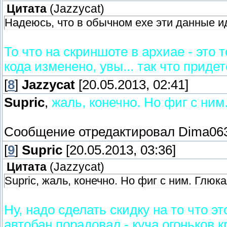
Цитата
(
Jazzycat
)
Надеюсь, что в обычном exe эти данные и
То что на скриншоте в архиае - это 
кода изменено, увы... так что придет
[
8
]
Jazzycat
[20.05.2013, 02:41]
Supric
,
жаль, конечно. Но фиг с ним
Сообщение отредактировал
Dima06
[
9
]
Supric
[20.05.2013, 03:36]
Цитата
(
Jazzycat
)
Supric, жаль, конечно. Но фиг с ним. Глюка
Ну, надо сделать скидку на то что эт
автобан порадовал - куча огоньков кр