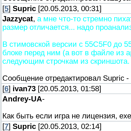
[
5
]
Supric
[20.05.2013, 00:31]
Jazzycat
,
а мне что-то стремно пиха
размер отличается... надо проанали
В стимовской версии с 55C5F0 до 5
блоке перед ним (а вот в файле из ар
следующим строчкам из скриншота.
Сообщение отредактировал
Supric
-
[
6
]
ivan73
[20.05.2013, 01:58]
Andrey-UA
-
Как быть если игра не лицензия, ex
[
7
]
Supric
[20.05.2013, 02:14]