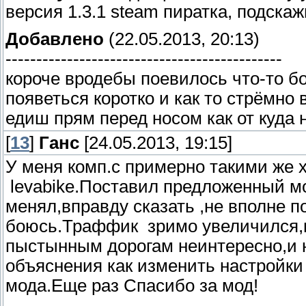
версия 1.3.1 steam пиратка, подскаж
Добавлено
(22.05.2013, 20:13)
---------------------------------------------
короче вродебы поевилось что-то б
появеться коротко и как то стрёмно 
едиш прям перед носом как от куда
[
13
]
Ганс
[24.05.2013, 19:15]
У меня комп.с примерно такими же х
levabike.Поставил предложенный мо
менял,вправду сказать ,не вполне п
боюсь.Траффик зримо увеличился,иг
пыстынным дорогам неинтересно,и н
объяснения как изменить настройк
мода.Еще раз Спасибо за мод!