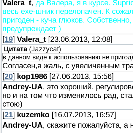
Valera_t
,
да Валера, я в курсе. Supr
весь exe-шник перелопачен. К сожа
пригоден - куча глюков. Собственно,
предупреждает )
[
19
]
Valera_t
[23.06.2013, 12:08]
Цитата
(
Jazzycat
)
в данном виде к использованию не пригоде
Согласен,а жаль, с увеличенным тр
[
20
]
kop1986
[27.06.2013, 15:56]
Andrey-UA
, это хороший. регулиров
но и на том что изменилось рад, ст
стою)
[
21
]
kuzemko
[16.07.2013, 16:57]
Andrey-UA
, скажите пожалуйста, а 