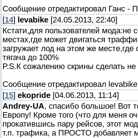
Сообщение отредактировал
Ганс
-
П
[
14
]
levabike
[24.05.2013, 22:40]
Кстати,для пользователей мода:не с
местах,где может двигаться траффик.
загружает лод на этом же месте,где 
тягача до 100%
P.S.К сожалению скрины сделать не 
Сообщение отредактировал
levabike
[
15
]
ekopride
[04.06.2013, 11:14]
Andrey-UA
, спасибо большое! Вот т
Европу! Кроме того (что для меня оч
прокатившись пару рейсов, этот мод 
т.п. трафика, а ПРОСТО добавляет 