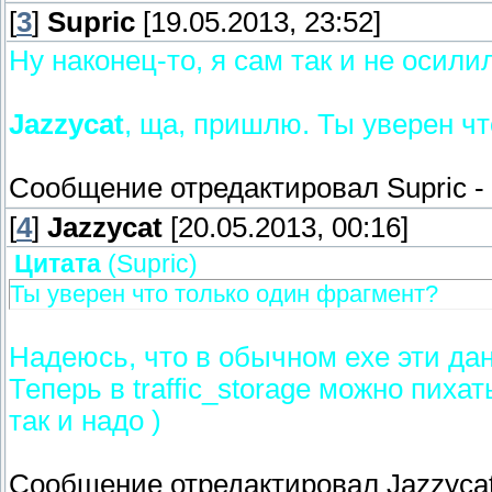
[
3
]
Supric
[19.05.2013, 23:52]
Ну наконец-то, я сам так и не осили
Jazzycat
, ща, пришлю. Ты уверен ч
Сообщение отредактировал
Supric
-
[
4
]
Jazzycat
[20.05.2013, 00:16]
Цитата
(
Supric
)
Ты уверен что только один фрагмент?
Надеюсь, что в обычном exe эти да
Теперь в traffic_storage можно пиха
так и надо )
Сообщение отредактировал
Jazzyca