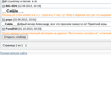
Дай ссылочку и песню в лс
[
4
]
BIG-EDS
[12.09.2013, 10:19]
__СаШа__
,
Юноша,об этом можно и в л.с. спросить.У нас тут бояр и баринов нет,так что выраж
[
5
]
pops
[15.09.2013, 23:01]
__СаШа__
, Добрый вечер Александр, все что просили скинул в лс! Приятной игры
[
6
]
Fura2010
[01.10.2013, 02:03]
Потестировал отечественный автопром на дорогах "Восточного экспресса": отлична
Страница
1
из
1
1
Полная версия сайта