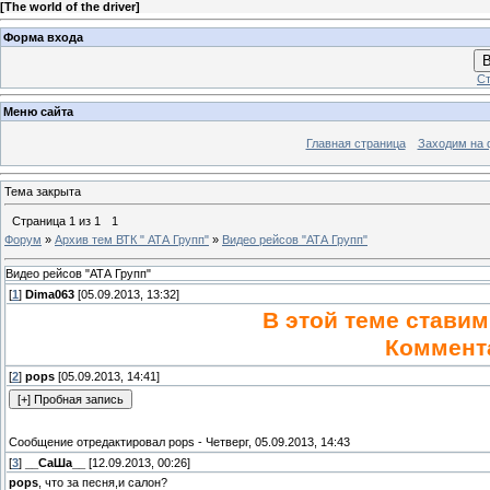
[
The world of the driver
]
Форма входа
В
Ст
Меню сайта
Главная страница
Заходим на 
Тема закрыта
Страница
1
из
1
1
Форум
»
Архив тем ВТК " АТА Групп"
»
Видео рейсов "АТА Групп"
Видео рейсов "АТА Групп"
[
1
]
Dima063
[05.09.2013, 13:32]
В этой теме ставим
Коммент
[
2
]
pops
[05.09.2013, 14:41]
Сообщение отредактировал
pops
-
Четверг, 05.09.2013, 14:43
[
3
]
__СаШа__
[12.09.2013, 00:26]
pops
, что за песня,и салон?