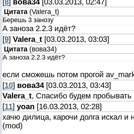
[
8
]
вова34
[03.03.2013, 02:47]
Цитата
(
Valera_t
)
Берешь 3 занозу
А заноза 2.2.3 идёт?
[
9
]
Valera_t
[03.03.2013, 03:03]
Цитата
(
вова34
)
А заноза 2.2.3 идёт?
если сможешь потом прогой av_mark
[
10
]
вова34
[03.03.2013, 03:43]
Valera_t
, Спасибо будем пробывать
[
11
]
yoan
[16.03.2013, 02:28]
хачю дилица, карочи долга искал и 
(mod)