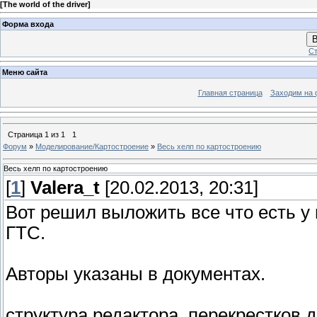
[
The world of the driver
]
Форма входа
В
Ст
Меню сайта
Главная страница
Заходим на 
Страница
1
из
1
1
Форум
»
Моделирование/Картостроение
»
Весь хелп по картостроению
Весь хелп по картостроению
[
1
]
Valera_t
[20.02.2013, 20:31]
Вот решил выложить все что есть у 
ГТС.
Авторы указаны в документах.
структура редактора, перекрестков,д