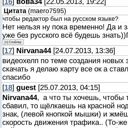
[
16
]
вова34
[22.05.2013, 19:22]
Цитата
(
maero7595
)
чтобы редактор был на русском языке?
Нет нельзя ну пока временно! Да и 
уже без русского всё будешь знать)
[
17
]
Nirvana44
[24.07.2013, 13:36]
видеохелп по теме создания новых зн
скачать я делаю карту все ок а став
спасибо
[
18
]
guest
[25.07.2013, 04:15]
Nirvana44
, а что ты хочешь, чтобы
сбавил, то щёлкаешь на красной нод
знак, (левой кнопкой мышки) и жмё
скорость движения трафика.. (То-же