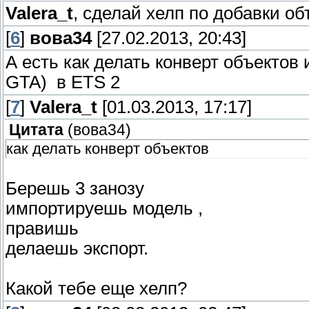
Valera_t
, сделай хелп по добавки об
[
6
]
вова34
[27.02.2013, 20:43]
А есть как делать конверт объектов
GTA) в ETS 2
[
7
]
Valera_t
[01.03.2013, 17:17]
Цитата
(
вова34
)
как делать конверт объектов
Берешь 3 занозу
импортируешь модель ,
правишь
делаешь экспорт.
Какой тебе еще хелп?