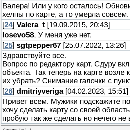
Валера! Или у кого осталось! Обнов
хелпы по карте, а то умерла совсем
[
24
]
Valera_t
[19.09.2015, 20:43]
losevo58
, У меня уже нет.
[
25
]
sgtpepper67
[25.07.2022, 13:26]
Здравствуйте все.
Вопрос по редактору карт. Сдуру вк
объекта. Так теперь на карте возле
их убрать? Снимание галочки с пункт
[
26
]
dmitriyveriga
[04.02.2023, 15:51]
Привет всем. Мужики подскажите по
хочу сделать карту со своей област
пробую так же сделать но нечего не 
Страница
1
из
1
1