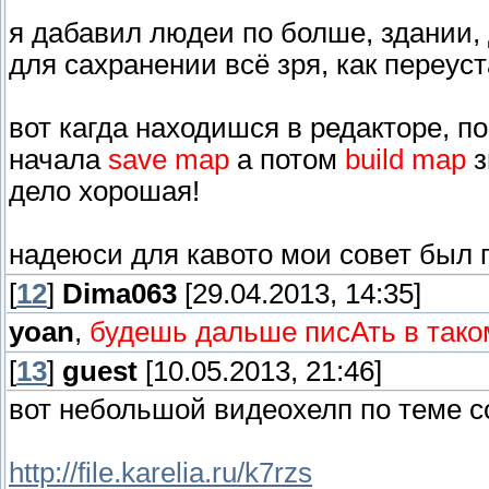
я дабавил людеи по болше, здании,
для сахранении всё зря, как переус
вот кагда находишся в редакторе, п
начала
save map
а потом
build map
з
дело хорошая!
надеюси для кавото мои совет был 
[
12
]
Dima063
[29.04.2013, 14:35]
yoan
,
будешь дальше писАть в тако
[
13
]
guest
[10.05.2013, 21:46]
вот небольшой видеохелп по теме со
http://file.karelia.ru/k7rzs