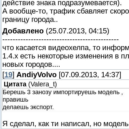
действие знака подразумевается).
А вообще-то, трафик сбавляет скоро
границу города..
Добавлено
(25.07.2013, 04:15)
---------------------------------------------
что касается видеохелпа, то информ
1.4.х есть некоторые изменения в пл
новых городов....
[
19
]
AndiyVolvo
[07.09.2013, 14:37]
Цитата
(
Valera_t
)
Берешь 3 занозу импортируешь модель ,
правишь
делаешь экспорт.
Я сделал, как ти написал, но моде