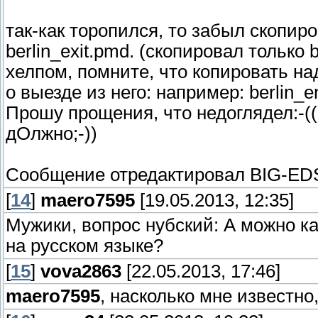
так-как торопился, то забыл скопиро
berlin_exit.pmd. (скопировал только 
хелпом, помните, что копировать над
о выезде из него: например: berlin_ent
Прошу прощения, что недоглядел:-(((
дОлжно;-))
Сообщение отредактировал
BIG-ED
[
14
]
maero7595
[19.05.2013, 12:35]
Мужики, вопрос нубский: А можно ка
на русском языке?
[
15
]
vova2863
[22.05.2013, 17:46]
maero7595
, насколько мне известно,