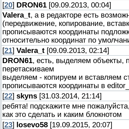
[
20
]
DRON61
[09.09.2013, 00:04]
Valera_t
, а в редакторе есть возмо
(передвижение, копирование, вставк
прописываются координаты подложки
относительно координат по умолчани
[
21
]
Valera_t
[09.09.2013, 02:14]
DRON61
, есть, выделяем объекты, 
перетаскиваем
выделяем - копируем и вставляем ст
прописываются координаты в editor_d
[
22
]
skyns
[31.03.2014, 21:14]
ребята! подскажите мне пожалуйста,
как это сделать и каким блокнотом
[
23
]
losevo58
[19.09.2015, 20:07]