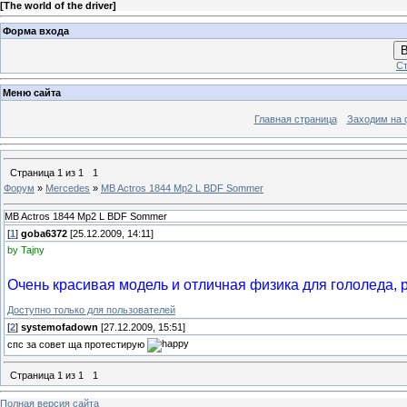
[
The world of the driver
]
Форма входа
В
Ст
Меню сайта
Главная страница
Заходим на 
Страница
1
из
1
1
Форум
»
Mercedes
»
MB Actros 1844 Mp2 L BDF Sommer
MB Actros 1844 Mp2 L BDF Sommer
[
1
]
goba6372
[25.12.2009, 14:11]
by Tajny
Очень красивая модель и отличная физика для гололеда,
Доступно только для пользователей
[
2
]
systemofadown
[27.12.2009, 15:51]
спс за совет ща протестирую
Страница
1
из
1
1
Полная версия сайта