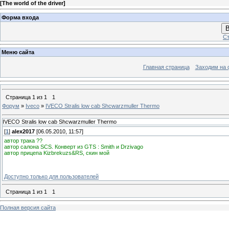
[
The world of the driver
]
Форма входа
В
Ст
Меню сайта
Главная страница
Заходим на 
Страница
1
из
1
1
Форум
»
Iveco
»
IVECO Stralis low cab Shcwarzmuller Thermo
IVECO Stralis low cab Shcwarzmuller Thermo
[
1
]
alex2017
[06.05.2010, 11:57]
автор трака ??
автор салона SCS. Конверт из GTS : Smith и Drzivago
автор прицепа Kizbrekuzs&RS, скин мой
Доступно только для пользователей
Страница
1
из
1
1
Полная версия сайта