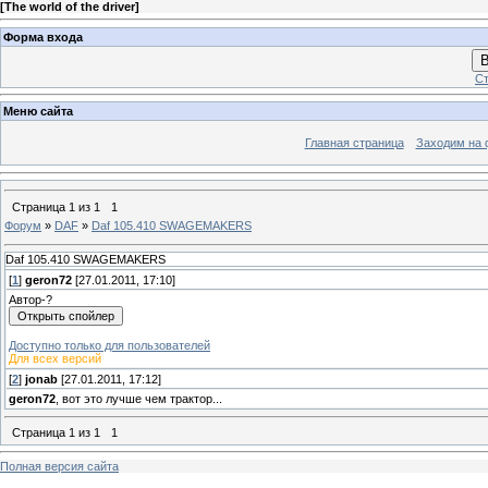
[
The world of the driver
]
Форма входа
В
Ст
Меню сайта
Главная страница
Заходим на 
Страница
1
из
1
1
Форум
»
DAF
»
Daf 105.410 SWAGEMAKERS
Daf 105.410 SWAGEMAKERS
[
1
]
geron72
[27.01.2011, 17:10]
Автор-?
Доступно только для пользователей
Для всех версий
[
2
]
jonab
[27.01.2011, 17:12]
geron72
, вот это лучше чем трактор...
Страница
1
из
1
1
Полная версия сайта