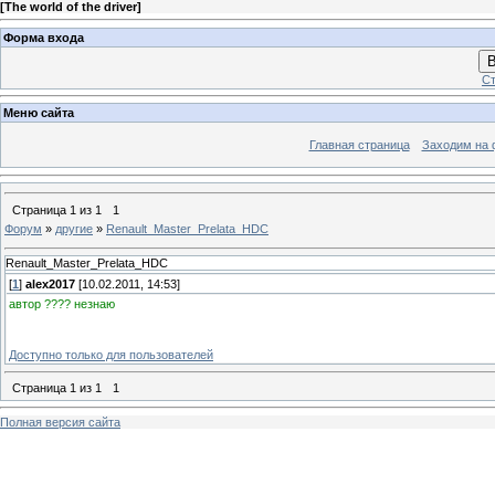
[
The world of the driver
]
Форма входа
В
Ст
Меню сайта
Главная страница
Заходим на 
Страница
1
из
1
1
Форум
»
другие
»
Renault_Master_Prelata_HDC
Renault_Master_Prelata_HDC
[
1
]
alex2017
[10.02.2011, 14:53]
автор ???? незнаю
Доступно только для пользователей
Страница
1
из
1
1
Полная версия сайта