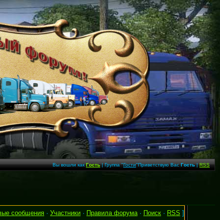
Вы вошли как
Гость
| Группа "
Гости
"Приветствую Вас
Гость
|
RSS
вые сообщения
·
Участники
·
Правила форума
·
Поиск
·
RSS
]