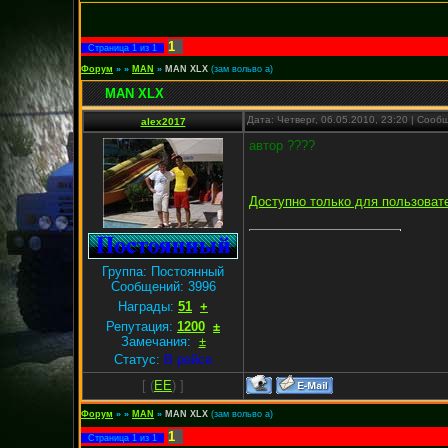
1
Страница
1
из
1
Форум
»
»
MAN
»
MAN XLX
(зам вольво а)
MAN XLX
Дата: Четверг, 06.05.2010, 23:20 | Соо
alex2017
автор ????
Доступно только для пользоват
Группа: Постоянный
Сообщений:
3996
Награды:
51
+
Репутация:
1200
±
Замечания:
±
Статус:
В рейсе
[
(
EE
) ]
Форум
»
»
MAN
»
MAN XLX
(зам вольво а)
1
Страница
1
из
1