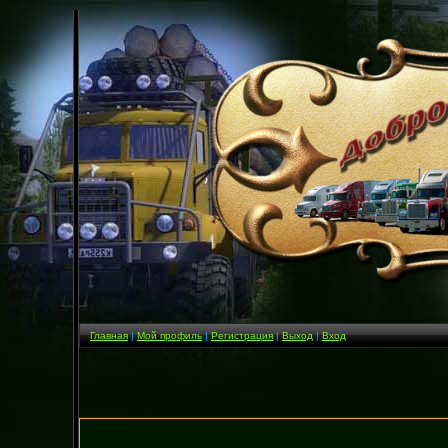
Главная
|
Мой профиль
|
Регистрация
|
Выход
|
Вход