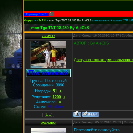
1
Страница
1
из
1
Форум
»
»
MAN
»
man Tga TNT 18.480 By AleCkS
(зам вольво с + прицеп JTP L
man Tga TNT 18.480 By AleCkS
Дата: Среда, 16.06.2010, 15:47 | Сообщ
alex2017
АВТОР : By AleCkS
Доступно только для пользоват
Группа: Постоянный
Сообщений:
3996
Награды:
51
+
Репутация:
1200
±
Замечания:
±
Статус:
В рейсе
[
(
EE
) ]
Дата: Четверг, 05.08.2010, 20:53 | Соо
DALNOBOI
Перезалейте пожалуйста.