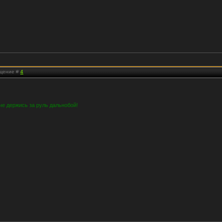
бщение #
4
пче держись за руль дальнобой!