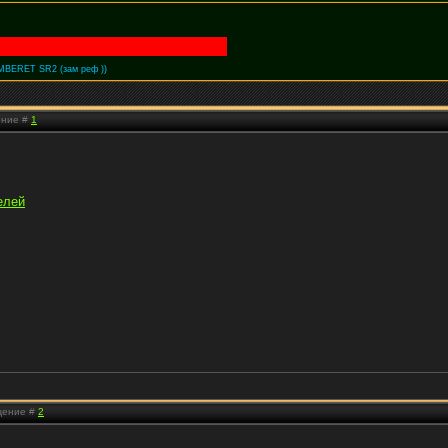
AMBERET SR2 (зам реф ))
ение #
1
елей
бщение #
2