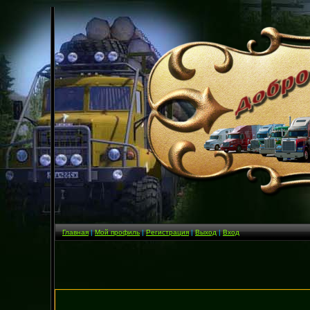
Главная
|
Мой профиль
|
Регистрация
|
Выход
|
Вход