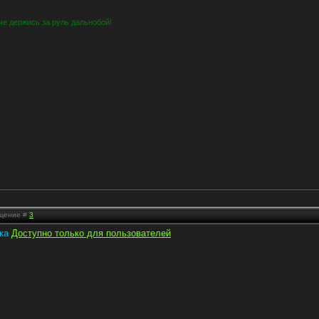
пче держись за руль дальнобой!
бщение #
3
лка
Доступно только для пользователей