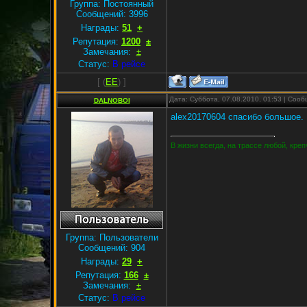
Группа: Постоянный
Сообщений:
3996
Награды:
51
+
Репутация:
1200
±
Замечания:
±
Статус:
В рейсе
[
(
EE
) ]
Дата: Суббота, 07.08.2010, 01:53 | Соо
DALNOBOI
alex20170604 спасибо большое.
В жизни всегда, на трассе любой, кре
Группа: Пользователи
Сообщений:
904
Награды:
29
+
Репутация:
166
±
Замечания:
±
Статус:
В рейсе