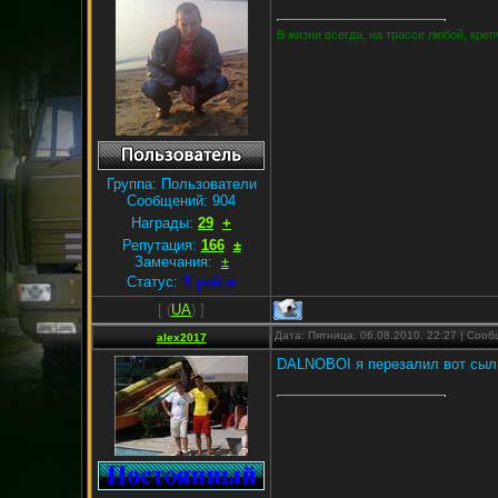
В жизни всегда, на трассе любой, кре
Группа: Пользователи
Сообщений:
904
Награды:
29
+
Репутация:
166
±
Замечания:
±
Статус:
В рейсе
[
(
UA
) ]
Дата: Пятница, 06.08.2010, 22:27 | Соо
alex2017
DALNOBOI я перезалил вот сы