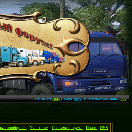
Вы вошли как
Гость
| Группа "
Гости
"Приветствую Вас
Гость
|
RSS
вые сообщения
·
Участники
·
Правила форума
·
Поиск
·
RSS
]