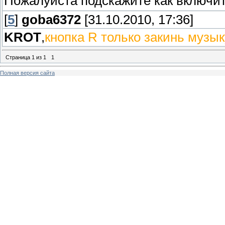
Пожалуйста подскажите как включит
[
5
]
goba6372
[31.10.2010, 17:36]
KROT
,
кнопка R
только закинь музык
Страница
1
из
1
1
Полная версия сайта