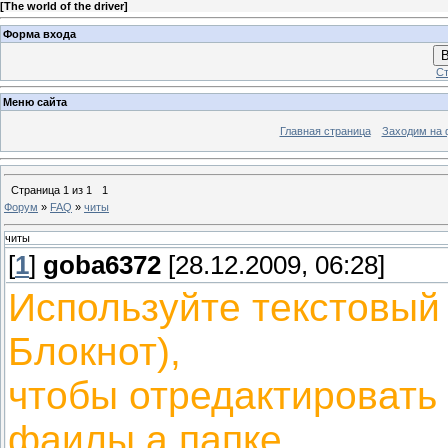
[
The world of the driver
]
Форма входа
В
Ст
Меню сайта
Главная страница
Заходим на 
Страница
1
из
1
1
Форум
»
FAQ
»
читы
читы
[
1
]
goba6372
[28.12.2009, 06:28]
Используйте текстовый
Блокнот),
чтобы отредактировать
фаилы а папке