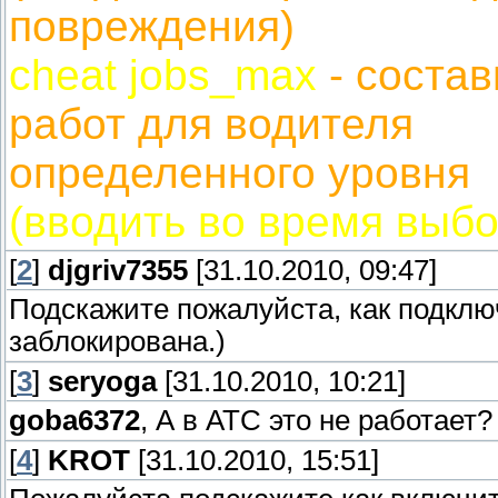
повреждения)
cheat jobs_max
- соста
работ для водителя
определенного уровня
(вводить во время выб
[
2
]
djgriv7355
[31.10.2010, 09:47]
Подскажите пожалуйста, как подключ
заблокирована.)
[
3
]
seryoga
[31.10.2010, 10:21]
goba6372
, А в АТС это не работает?
[
4
]
KROT
[31.10.2010, 15:51]