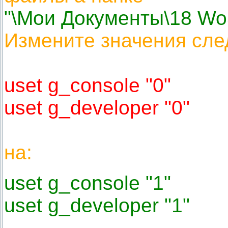
"\Мои Документы\18 WoS
Измените значения сле
uset g_console "0"
uset g_developer "0"
на:
uset g_console "1"
uset g_developer "1"