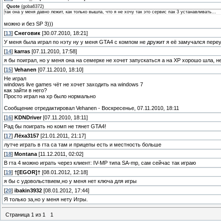
Quote
(
goba6372
)
так она у меня давно лежит, как только вышла, что я не хочу так это сервис пак 3 устанавливать...
можно и без SP 3)))
[
13
]
Снеговик
[30.07.2010, 18:21]
У меня была играл по нэту ну у меня GTA4 с компом не дружит я её замучался переу
[
14
]
karras
[07.11.2010, 17:58]
я бы поиграл, но у меня она на семерке не хочет запускаться а на ХР хорошо шла, н
[
15
]
Vehanen
[07.11.2010, 18:10]
Не играл
windows live games чёт не хочет заходить на windows 7
как зайти в него?
Просто играл на хр было нормально
Сообщение отредактировал
Vehanen
-
Воскресенье, 07.11.2010, 18:11
[
16
]
KDNDriver
[07.11.2010, 18:11]
Рад бы поиграть но комп не тянет GTA4!
[
17
]
Лёха3157
[21.01.2011, 21:17]
лутче играть в гта са там и прицепы есть и местность больше
[
18
]
Montana
[11.12.2011, 02:02]
В гта 4 можно играть через клиент: IV-MP типа SA-mp, сам сейчас так играю
[
19
]
†[EGOR]†
[08.01.2012, 12:18]
я бы с удовольствием,но у меня нет ключа для игры
[
20
]
ibakin3932
[08.01.2012, 17:44]
Я только за,но у меня нету Игры.
Страница
1
из
1
1