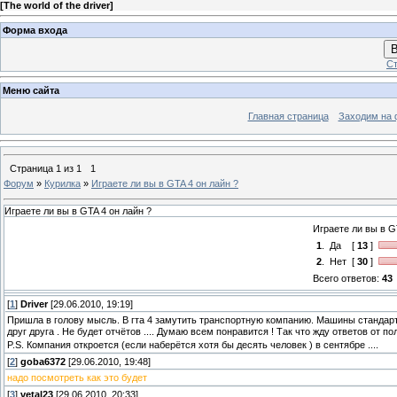
[
The world of the driver
]
Форма входа
В
Ст
Меню сайта
Главная страница
Заходим на 
Страница
1
из
1
1
Форум
»
Курилка
»
Играете ли вы в GTA 4 он лайн ?
Играете ли вы в GTA 4 он лайн ?
Играете ли вы в G
1
.
Да
[
13
]
2
.
Нет
[
30
]
Всего ответов:
43
[
1
]
Driver
[29.06.2010, 19:19]
Пришла в голову мысль. В гта 4 замутить транспортную компанию. Машины стандартн
друг друга . Не будет отчётов .... Думаю всем понравится ! Так что жду ответов от п
P.S. Компания откроется (если наберётся хотя бы десять человек ) в сентябре ....
[
2
]
goba6372
[29.06.2010, 19:48]
надо посмотреть как это будет
[
3
]
vetal23
[29.06.2010, 20:33]