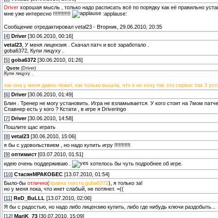
Driver
хорошая мысль , только надо расписать всё по порядку как её правильно устан
мне уже интересно !!!!!!!!!!!!
:applause:
Сообщение отредактировал
vetal23
-
Вторник, 29.06.2010, 20:35
[
4
]
Driver
[30.06.2010, 00:16]
vetal23
, У меня лицензия . Скачал патч и всё заработало .
goba6372, Купи лицуху .
[
5
]
goba6372
[30.06.2010, 01:26]
Quote
(
Driver
)
Купи лицуху .
так она у меня давно лежит, как только вышла, что я не хочу так это сервис пак 3 уст
[
6
]
Driver
[30.06.2010, 01:49]
Блин . Тренер не могу установить. Игра не взламывается. У кого стоит на 7мом патче 
Спавнер есть у кого ? Кстати , в игре я Driveringo
[
7
]
Driver
[30.06.2010, 14:58]
Пошлите щас играть
[
8
]
vetal23
[30.06.2010, 15:06]
я бы с удовольствием , но надо купить игру !!!!!!!!!!!
[
9
]
оптимист
[03.07.2010, 01:51]
идею очень поддерживаю .
хотелось бы чуть подробнее об игре.
[
10
]
СтасянМРАКОБЕС
[13.07.2010, 01:54]
Было-бы
отлично
(
правка текста goba6372
), я только за!
но у меня пока, что инет слабый, не потянет. =((
[
11
]
ReD_BuLLL
[13.07.2010, 02:06]
Я бы с радостью, но надо либо лицензию купить, либо где нибудь ключи раздобыть...
[
12
]
MariK_73
[30.07.2010, 15:09]