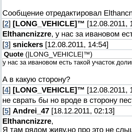
Сообщение отредактировал
Elthancn
[
2
]
[LONG_VEHICLE]™
[12.08.2011, 
Elthancnizzre
, у нас за ивановом ес
[
3
]
snickers
[12.08.2011, 14:54]
Quote
(
|LONG_VEHICLE|™
)
у нас за ивановом есть такой участок дол
А в какую сторону?
[
4
]
[LONG_VEHICLE]™
[12.08.2011, 
не сврать бы но вроде в сторону пе
[
5
]
Andrei_47
[18.12.2011, 02:13]
Elthancnizzre
,
Я там рядом живу,но про это не сл