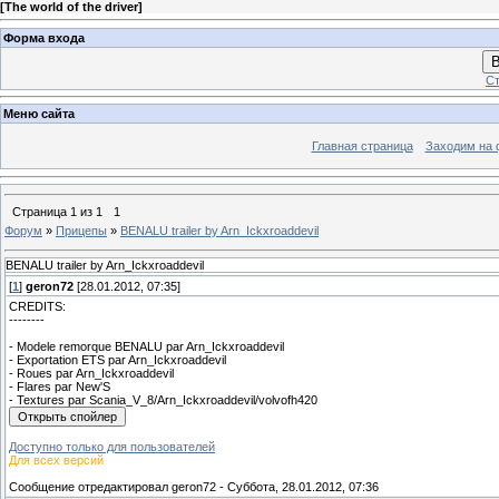
[
The world of the driver
]
Форма входа
В
Ст
Меню сайта
Главная страница
Заходим на 
Страница
1
из
1
1
Форум
»
Прицепы
»
BENALU trailer by Arn_Ickxroaddevil
BENALU trailer by Arn_Ickxroaddevil
[
1
]
geron72
[28.01.2012, 07:35]
CREDITS:
--------
- Modele remorque BENALU par Arn_Ickxroaddevil
- Exportation ETS par Arn_Ickxroaddevil
- Roues par Arn_Ickxroaddevil
- Flares par New'S
- Textures par Scania_V_8/Arn_Ickxroaddevil/volvofh420
Доступно только для пользователей
Для всех версий
Сообщение отредактировал
geron72
-
Суббота, 28.01.2012, 07:36