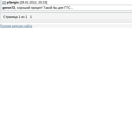
[
2
]
pSergio
[28.01.2012, 20:23]
geron72
, хороший прицеп! Такой бы для ГТС...
Страница
1
из
1
1
Полная версия сайта