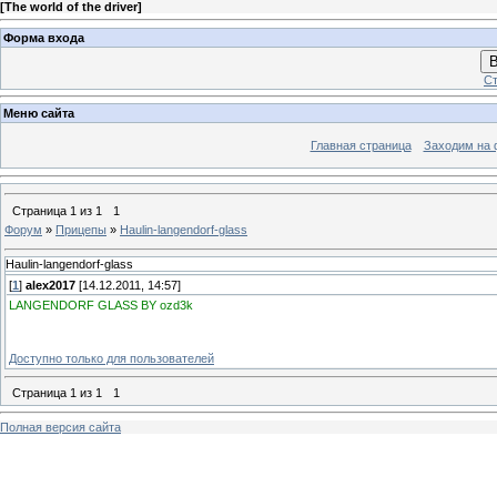
[
The world of the driver
]
Форма входа
В
Ст
Меню сайта
Главная страница
Заходим на 
Страница
1
из
1
1
Форум
»
Прицепы
»
Haulin-langendorf-glass
Haulin-langendorf-glass
[
1
]
alex2017
[14.12.2011, 14:57]
LANGENDORF GLASS BY ozd3k
Доступно только для пользователей
Страница
1
из
1
1
Полная версия сайта