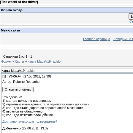
[
The world of the driver
]
Форма входа
В
Ст
Меню сайта
Главная страница
Заходим на 
Страница
1
из
1
1
Форум
»
Карты
»
Карта MapaV19 rapido
Карта MapaV19 rapido
[
1
]
_V@$k@_
[27.06.2011, 12:39]
Автор: Roberto Restanho
Что сделано:
1) карта в целом не изменилась
2) огромные магистрали стали однополосными дорогами,
3) кое - где стала дорога по пересеченной местности.
4) вылетов не обнаружено.
5) кое - где лежачие полицейские
Доступно только для пользователей
Добавлено
(27.06.2011, 13:39)
---------------------------------------------