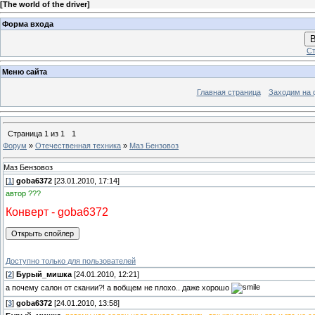
[
The world of the driver
]
Форма входа
В
Ст
Меню сайта
Главная страница
Заходим на 
Страница
1
из
1
1
Форум
»
Отечественная техника
»
Маз Бензовоз
Маз Бензовоз
[
1
]
goba6372
[23.01.2010, 17:14]
автор ???
Конверт - goba6372
Доступно только для пользователей
[
2
]
Бурый_мишка
[24.01.2010, 12:21]
а почему салон от скании?! а вобщем не плохо.. даже хорошо
[
3
]
goba6372
[24.01.2010, 13:58]