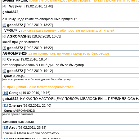
Бурый_мишка
,
потому что салон надо заново строить, так как салоны етс и гтс не
[
4
]
_V@$k@_
[19.02.2010, 11:40]
goba6372
,
а к нему надо какие-то специальные прицепы?
[
5
]
goba6372
[19.02.2010, 13:27]
_V@$k@_
,
вон он сзади зацеплен, либо простые прицепы для тягачей
[
6
]
AGROMASH25
[19.02.2010, 16:03]
какой прицеп заменяет
[
7
]
goba6372
[19.02.2010, 16:22]
AGROMASH25
,
да не помню уже, по моему какой то из бензовозов
[
8
]
Cerega
[19.02.2010, 18:54]
вот поворачивалось бы ешё дышло было бы супер...
[
9
]
goba6372
[19.02.2010, 19:12]
Quote
(
Cerega
)
вот поворачивалось бы ешё дышло было бы супер...
он принципиально не может поворачиваться
[
10
]
Cerega
[19.02.2010, 19:16]
goba6372
, НУ КАК ПО НАСТОЯЩЕМУ ПОВОРАЧИВАЛОСЬ БЫ.... ПЕРЕДНЯЯ ОСЬ 
[
11
]
Олегыч
[26.02.2011, 22:40]
Quote
(
AGROMASH25
)
какой прицеп заменяет
заменяет самосвал
[
12
]
Azot
[26.02.2011, 23:53]
Класный Маз!а мигалки работают??