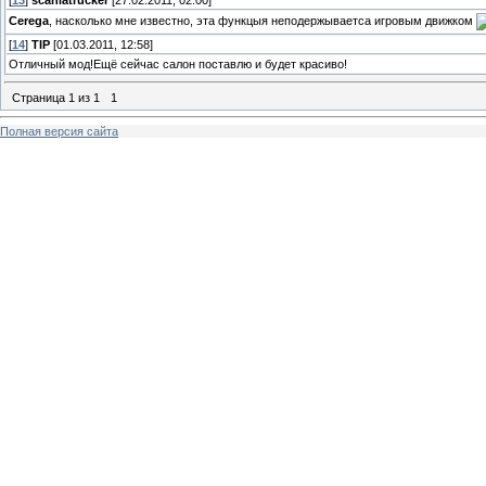
[
13
]
scaniatrucker
[27.02.2011, 02:00]
Cerega
, насколько мне известно, эта функцыя неподержываетса игровым движком
[
14
]
TIP
[01.03.2011, 12:58]
Отличный мод!Ещё сейчас салон поставлю и будет красиво!
Страница
1
из
1
1
Полная версия сайта